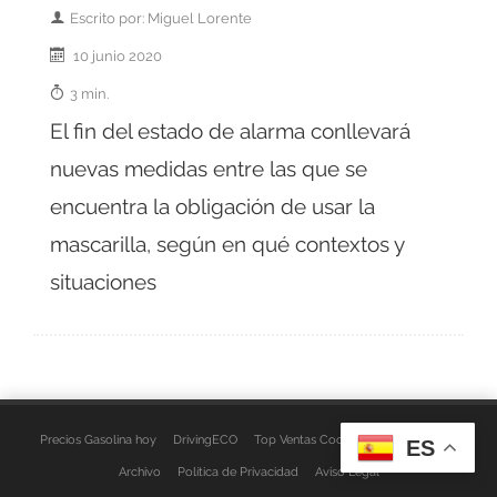
Escrito por: Miguel Lorente
10 junio 2020
3 min.
El fin del estado de alarma conllevará
nuevas medidas entre las que se
encuentra la obligación de usar la
mascarilla, según en qué contextos y
situaciones
Precios Gasolina hoy
DrivingECO
Top Ventas Coches
EspacioFurgo
ES
Archivo
Política de Privacidad
Aviso Legal