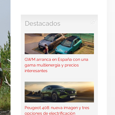
Destacados
GWM arranca en España con una
gama multienergía y precios
interesantes
Peugeot 408: nueva imagen y tres
opciones de electrificación