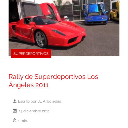
SUPERDEPORTIVOS
Rally de Superdeportivos Los
Ángeles 2011
Escrito por: JL Arboledas
13 diciembre 2011
1 min.