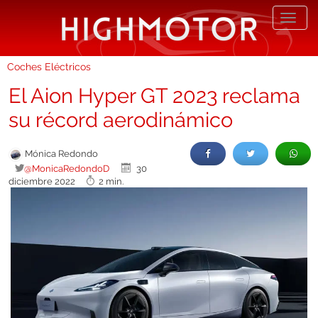
Desp
nave
Coches Eléctricos
El Aion Hyper GT 2023 reclama
su récord aerodinámico
Mónica Redondo
@MonicaRedondoD
30
diciembre 2022
2 min.