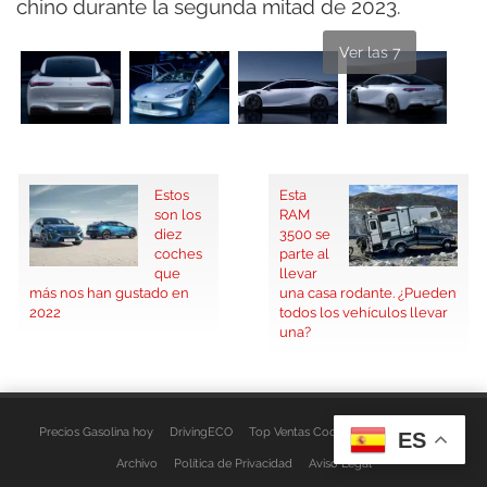
chino durante la segunda mitad de 2023.
Ver las 7
Estos
Esta
son los
RAM
diez
3500 se
coches
parte al
que
llevar
más nos han gustado en
una casa rodante. ¿Pueden
2022
todos los vehículos llevar
una?
Precios Gasolina hoy
DrivingECO
Top Ventas Coches
EspacioFurgo
ES
Archivo
Política de Privacidad
Aviso Legal