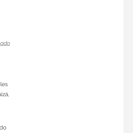
sado
les
izá,
ido