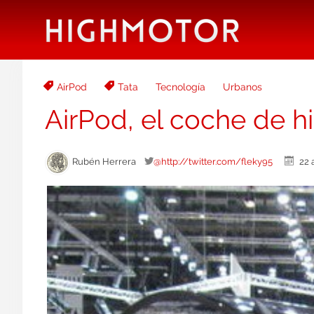
AirPod
Tata
Tecnología
Urbanos
AirPod, el coche de h
Rubén Herrera
@http://twitter.com/fleky95
22 