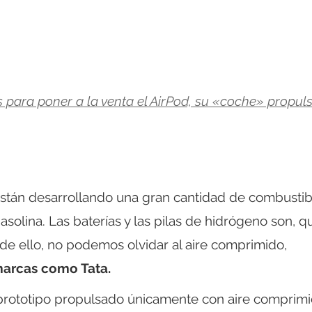
para poner a la venta el AirPod, su «coche» propul
están desarrollando una gran cantidad de combustib
gasolina. Las baterías y las pilas de hidrógeno son, qu
de ello, no podemos olvidar al aire comprimido,
 marcas como Tata.
 prototipo propulsado únicamente con aire comprim