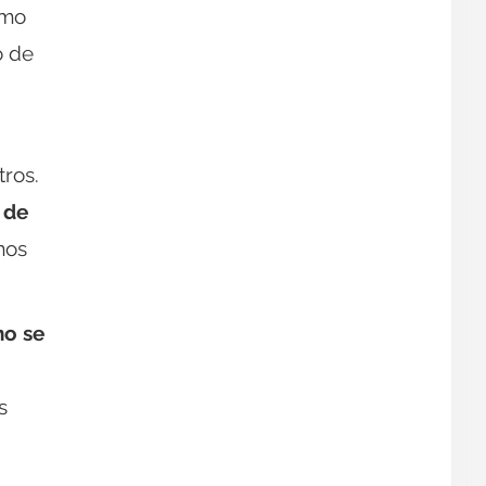
omo
o de
tros.
 de
mos
no se
s