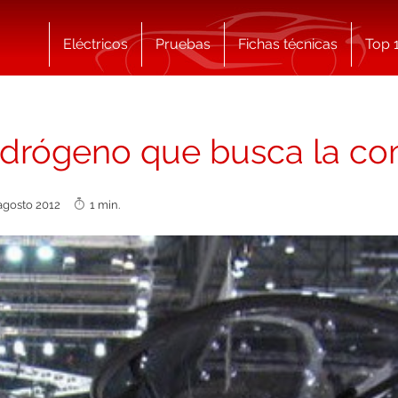
Eléctricos
Pruebas
Fichas técnicas
Top 
idrógeno que busca la co
agosto 2012
1 min.