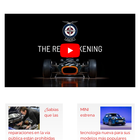
¿Sabías
MINI
que las
estrena
reparaciones en la vía
tecnología nueva para sus
pública están prohibidas
modelos más populares