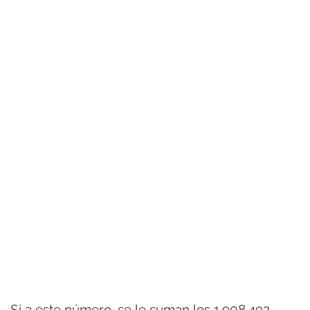
Si a este número, se le suman los 1.908.492