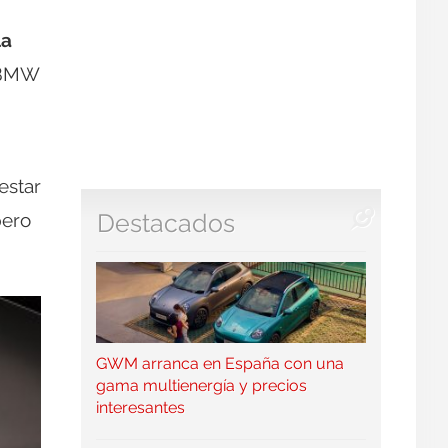
la
l BMW
estar
pero
Destacados
GWM arranca en España con una
gama multienergía y precios
interesantes