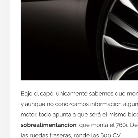
Bajo el capó, únicamente sabemos que mo
y aunque no conozcamos información alguna
motor, todo apunta a que será el mismo bloq
sobrealimentancion
, que monta el 760i. De
las ruedas traseras, ronde los 600 CV.