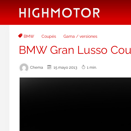
BMW
Coupés
Gama / versiones
BMW Gran Lusso Co
Chema
15 mayo 2013
1 min.