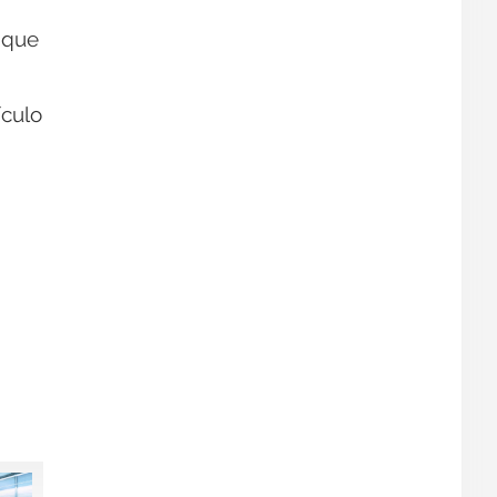
 que
ículo