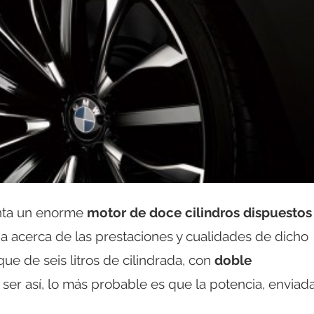
nta un enorme
motor de doce cilindros dispuestos
 acerca de las prestaciones y cualidades de dicho
ue de seis litros de cilindrada, con
doble
 ser así, lo más probable es que la potencia, enviad