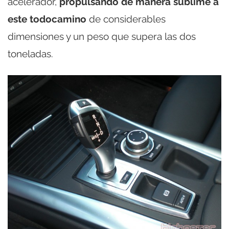
acelerador,
propulsando de manera sublime a
este todocamino
de considerables
dimensiones y un peso que supera las dos
toneladas.