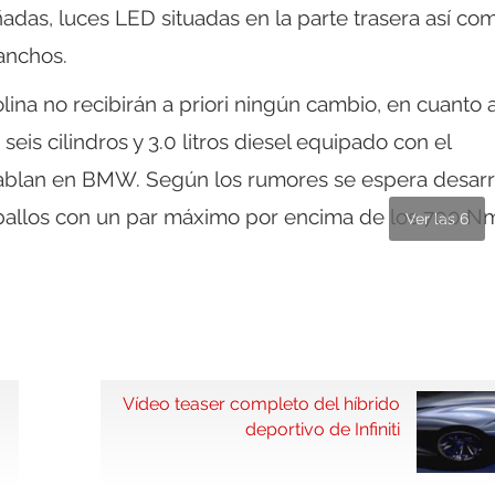
eñadas, luces LED situadas en la parte trasera así co
anchos.
na no recibirán a priori ningún cambio, en cuanto a
eis cilindros y 3.0 litros diesel equipado con el
ablan en BMW. Según los rumores se espera desarr
aballos con un par máximo por encima de los 700 N
Ver las 6
Vídeo teaser completo del híbrido
deportivo de Infiniti