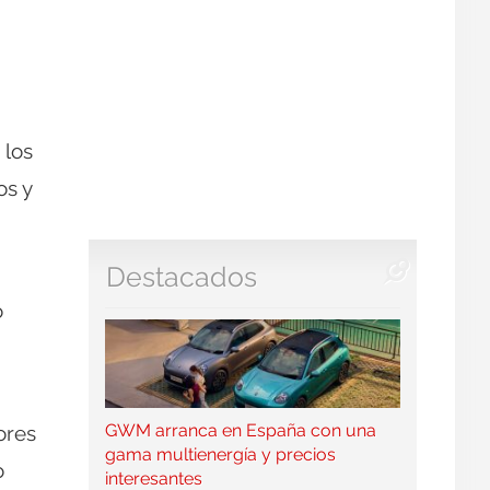
 los
os y
Destacados
o
GWM arranca en España con una
ores
gama multienergía y precios
o
interesantes