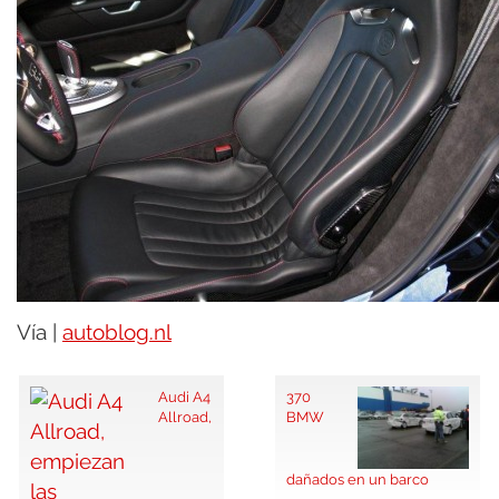
Vía |
autoblog.nl
Audi A4
370
Allroad,
BMW
dañados en un barco