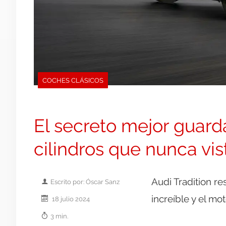
COCHES CLÁSICOS
El secreto mejor guard
cilindros que nunca vis
Audi Tradition re
Escrito por: Óscar Sanz
increíble y el mot
18 julio 2024
3 min.