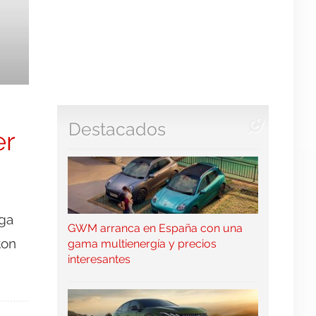
Destacados
er
ega
GWM arranca en España con una
ton
gama multienergía y precios
interesantes