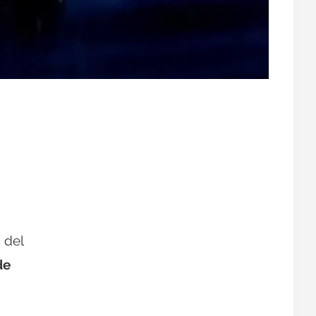
 del
de