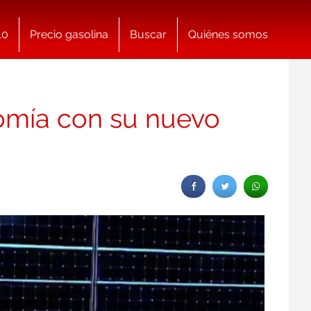
10
Precio gasolina
Buscar
Quiénes somos
omía con su nuevo