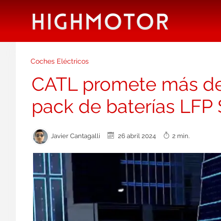
Coches Eléctricos
CATL promete más de 
pack de baterías LFP
Javier Cantagalli
26 abril 2024
2 min.