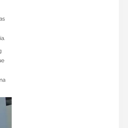
as
ía.
g
ue
una