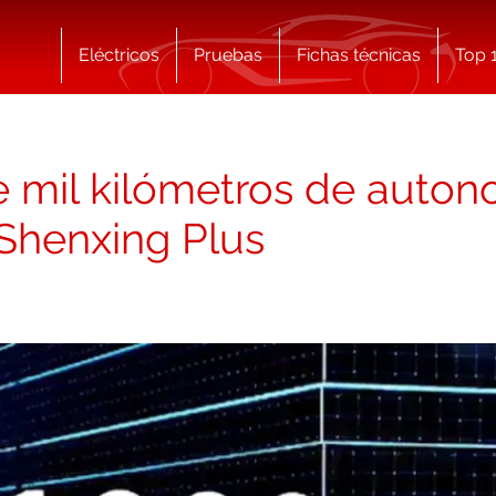
Eléctricos
Pruebas
Fichas técnicas
Top 
mil kilómetros de auton
 Shenxing Plus