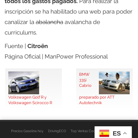
todos los gastos pagados.
Para realizar la
inscripción se ha habilitado una web para poder
canalizar la
abalancha
avalancha de
curriculums.
Fuente |
Citroën
Página Oficial | ManPower Professional
BMW
335i
Cabrio
Volkswagen Golf R y
preparado por ATT
Volkswagen Scirocco R
Autotechnik
Precios Gasolina hoy
DrivingECO
Top Ventas Coches
EspacioFurgo
ES