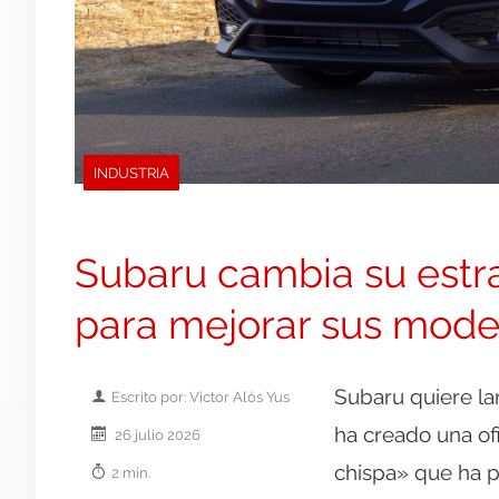
INDUSTRIA
Subaru cambia su estra
para mejorar sus mode
Subaru quiere la
Escrito por: Victor Alós Yus
ha creado una of
26 julio 2026
chispa» que ha p
2 min.