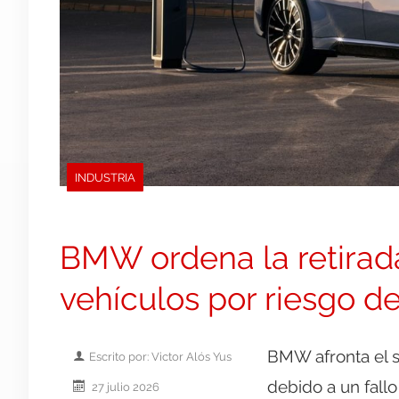
INDUSTRIA
BMW ordena la retirad
vehículos por riesgo d
BMW afronta el 
Escrito por: Victor Alós Yus
debido a un fallo
27 julio 2026