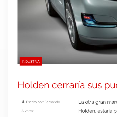
INDUSTRIA
Holden cerraría sus pu
La otra gran mar
Escrito por: Fernando
Holden, estaría p
Alvarez