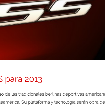
S para 2013
o de las tradicionales berlinas deportivas american
rteamérica. Su plataforma y tecnología serán obra de