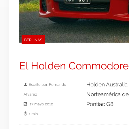
BERLINAS
El Holden Commodore l
Holden Australia
Escrito por: Fernando
Norteamérica del
Alvarez
Pontiac G8.
17 mayo 2012
1 min.