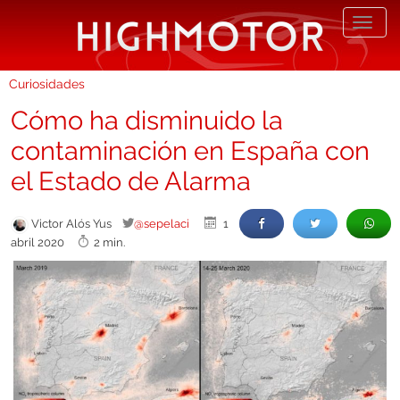
Desp
nave
Curiosidades
Cómo ha disminuido la
contaminación en España con
el Estado de Alarma
Victor Alós Yus
@sepelaci
1
abril 2020
2 min.