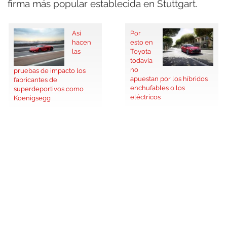
firma más popular establecida en Stuttgart.
Así
Por
hacen
esto en
las
Toyota
todavía
no
pruebas de impacto los
apuestan por los híbridos
fabricantes de
enchufables o los
superdeportivos como
eléctricos
Koenigsegg