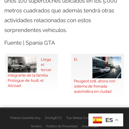
unos 100 supercoches ubicados en los 5.000
metros cuadrados que además tendrá otras
actividades relacionadas con estos
sorprendentes vehículos.
Fuente | Spania GTA
Llega
El
el
tercer
integrante de la familia
Prologue de Audi, el
Peugeot 108, ahora con
Allroad
sistema de frenada
automática en ciudad
Precios Gasolina hoy
DrivingECO
Top Ventas Coches
EspacioFurgo
ES
Archivo
Política de Privacidad
Aviso Legal