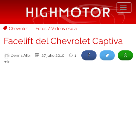
Desp
nave
Chevrolet
Fotos / Vídeos espía
Facelift del Chevrolet Captiva
Denns Albi
27 julio 2010
1
min.