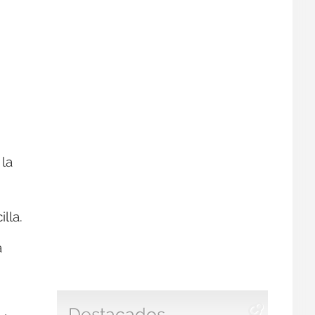
 la
lla.
a
Destacados