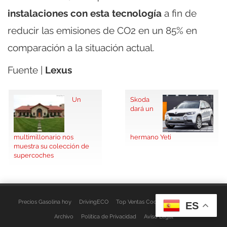
instalaciones con esta tecnología
a fin de
reducir las emisiones de CO2 en un 85% en
comparación a la situación actual.
Fuente |
Lexus
Un
Skoda
dará un
multimillonario nos
hermano Yeti
muestra su colección de
supercoches
Precios Gasolina hoy
DrivingECO
Top Ventas Coches
EspacioFurgo
ES
Archivo
Política de Privacidad
Aviso Legal