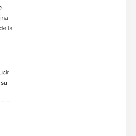
e
bina
de la
ucir
 su