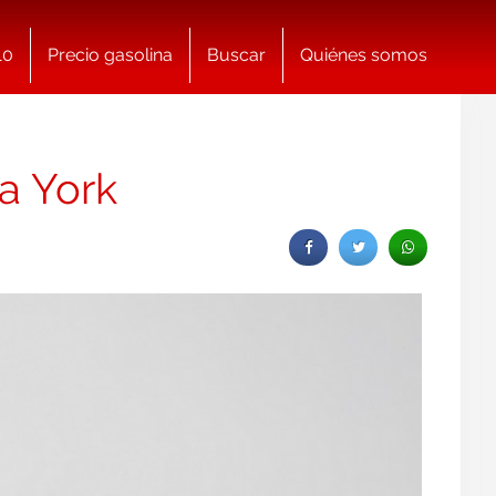
10
Precio gasolina
Buscar
Quiénes somos
va York