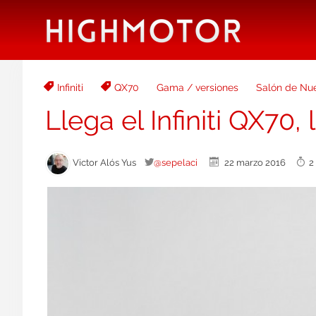
Infiniti
QX70
Gama / versiones
Salón de Nu
Llega el Infiniti QX70
Victor Alós Yus
@sepelaci
22 marzo 2016
2