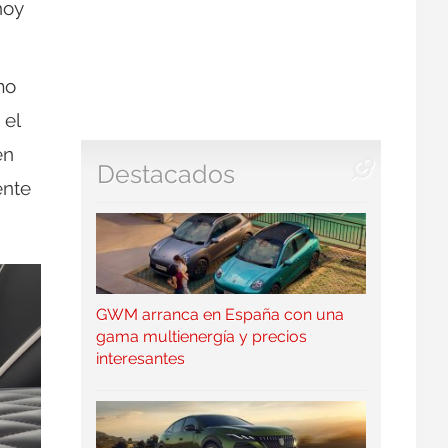
hoy
mo
 el
en
Destacados
ente
GWM arranca en España con una
gama multienergía y precios
interesantes