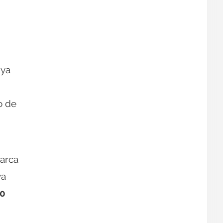
 ya
o de
arca
va
0