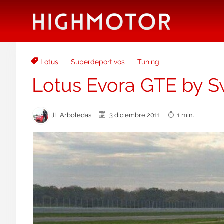
Lotus
Superdeportivos
Tuning
Lotus Evora GTE by S
JL Arboledas
3 diciembre 2011
1 min.