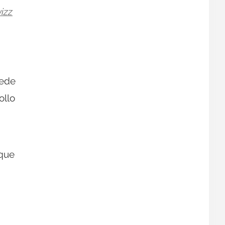
izz
uede
ollo
 que