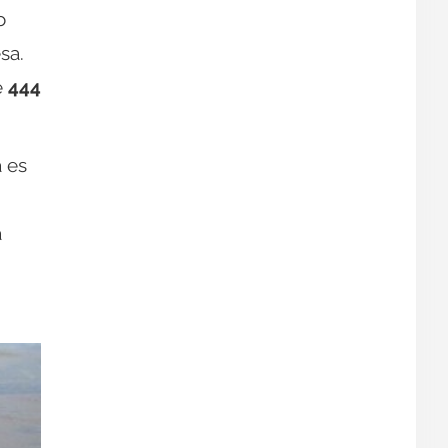
o
sa.
e
444
a es
a