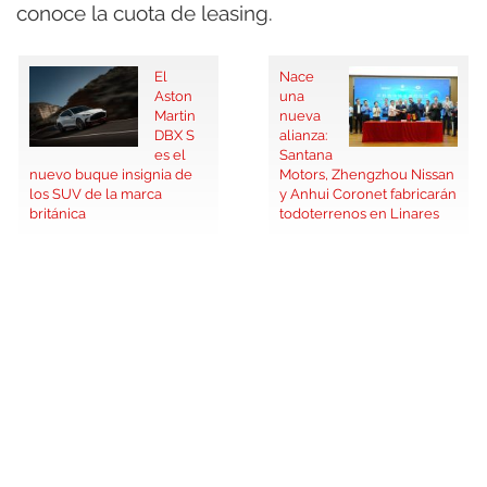
conoce la cuota de leasing.
El
Nace
Aston
una
Martin
nueva
DBX S
alianza:
es el
Santana
nuevo buque insignia de
Motors, Zhengzhou Nissan
los SUV de la marca
y Anhui Coronet fabricarán
británica
todoterrenos en Linares