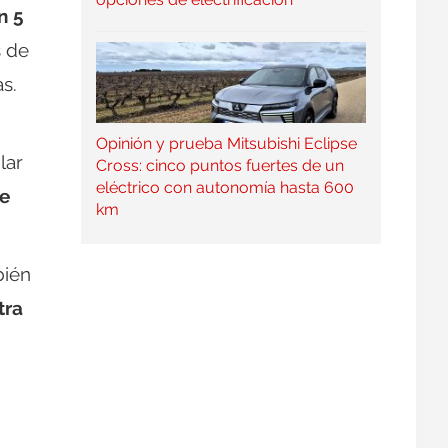
n 5
s de
s.
Opinión y prueba Mitsubishi Eclipse
lar
Cross: cinco puntos fuertes de un
eléctrico con autonomía hasta 600
se
km
ién
tra