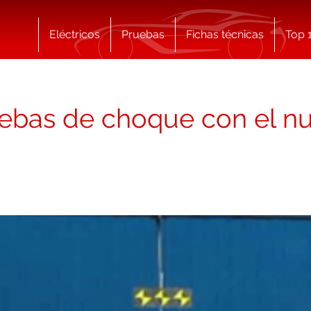
Eléctricos
Pruebas
Fichas técnicas
Top 
uebas de choque con el nu