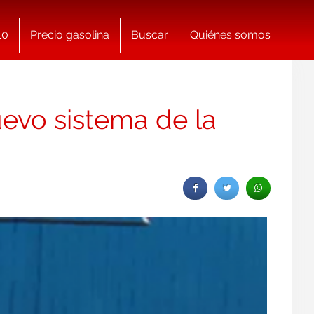
10
Precio gasolina
Buscar
Quiénes somos
evo sistema de la