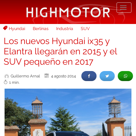
Desp
nave
Hyundai
Berlinas
Industria
SUV
Los nuevos Hyundai ix35 y
Elantra llegarán en 2015 y el
SUV pequeño en 2017
Guillermo Arnal
4 agosto 2014
1 min.