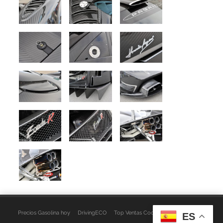
Precios Gasolina hoy
DrivingECO
Top Ventas Coches
EspacioFurgo
ES