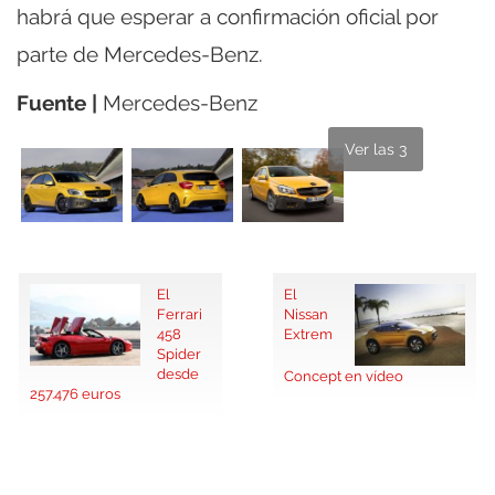
habrá que esperar a confirmación oficial por
parte de Mercedes-Benz.
Fuente |
Mercedes-Benz
Ver las 3
El
El
Ferrari
Nissan
458
Extrem
Spider
desde
Concept en vídeo
257.476 euros