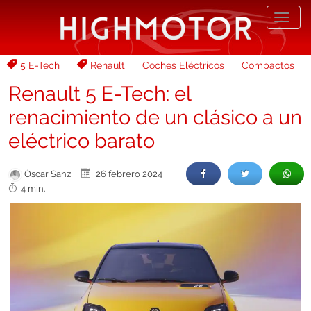
Desp
nave
5 E-Tech
Renault
Coches Eléctricos
Compactos
Renault 5 E-Tech: el
renacimiento de un clásico a un
eléctrico barato
Óscar Sanz
26 febrero 2024
4 min.