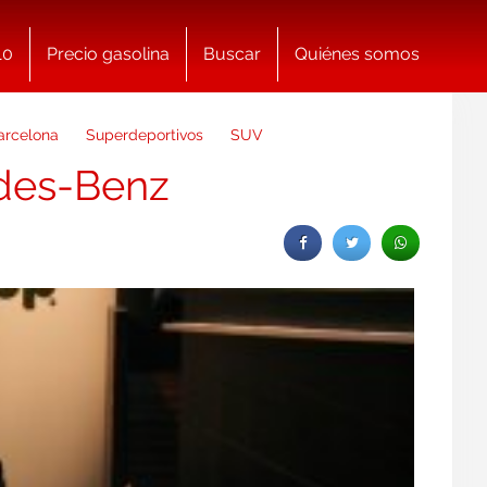
10
Precio gasolina
Buscar
Quiénes somos
arcelona
Superdeportivos
SUV
edes-Benz