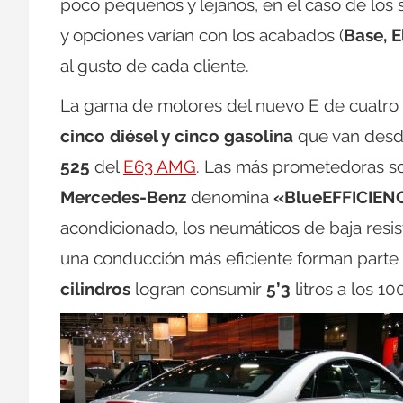
poco pequeños y lejanos, en el caso de los s
y opciones varían con los acabados (
Base, 
al gusto de cada cliente.
La gama de motores del nuevo E de cuatro
cinco diésel y cinco gasolina
que van desd
525
del
E63 AMG
. Las más prometedoras so
Mercedes-Benz
denomina
«BlueEFFICIEN
acondicionado, los neumáticos de baja resis
una conducción más eficiente forman parte
cilindros
logran consumir
5’3
litros a los 10