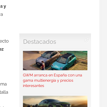
s y
ra
pecto
Destacados
ez
GWM arranca en España con una
gama multienergía y precios
orma
interesantes
alla