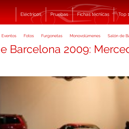
Eléctricos
Pruebas
Fichas técnicas
Top 
Eventos
Fotos
Furgonetas
Monovolúmenes
Salón de B
de Barcelona 2009: Merc