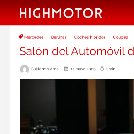
Mercedes
Berlinas
Coches híbridos
Coupés
Salón del Automóvil 
Guillermo Arnal
14 mayo 2009
4 min.