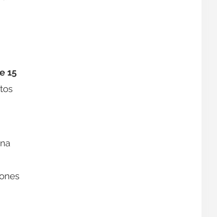
e 15
tos
ina
0
iones