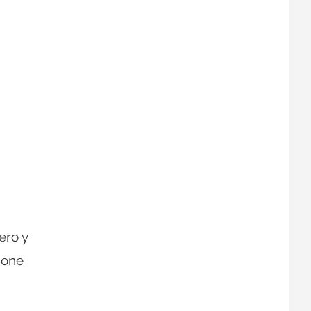
ero y
pone