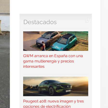
Destacados
GWM arranca en España con una
gama multienergía y precios
interesantes
Peugeot 408: nueva imagen y tres
opciones de electrificación