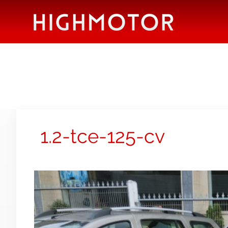
1.2-tce-125-cv