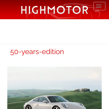
Desp
nave
50-years-edition