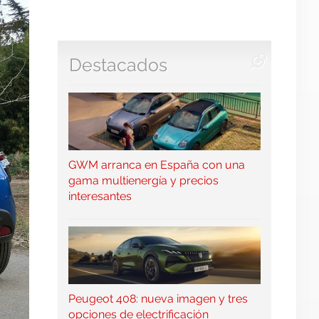
Destacados
GWM arranca en España con una
gama multienergía y precios
interesantes
Peugeot 408: nueva imagen y tres
opciones de electrificación