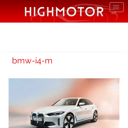
Desp
nave
bmw-i4-m