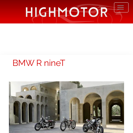
Desp
nave
BMW R nineT