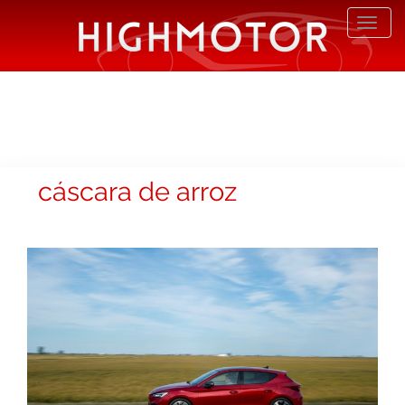
Desp
nave
cáscara de arroz