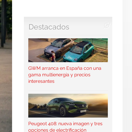
Destacados
GWM arranca en España con una
gama multienergía y precios
interesantes
Peugeot 408: nueva imagen y tres
opciones de electrificación