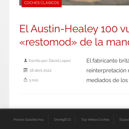
COCHES CLÁSICOS
El Austin-Healey 100 vu
«restomod» de la man
El fabricante br
Escrito por: David Lopez
reinterpretación
18 abril 2022
mediados de los
3 min.
Precios Gasolina hoy
DrivingECO
Top Ventas Coches
Espac