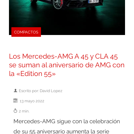
COMPACTOS
Los Mercedes-AMG A 45 y CLA 45
se suman al aniversario de AMG con
la «Edition 55»
Escrito por: David Lopez
13 mayo 2022
2 min.
Mercedes-AMG sigue con la celebración
de su 55 aniversario aumenta la serie