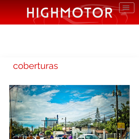
Desp
nave
coberturas