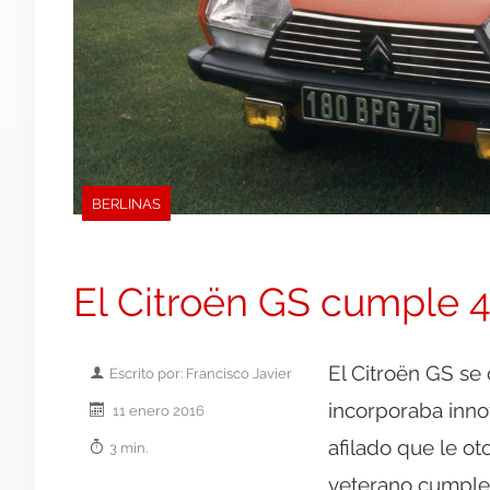
BERLINAS
El Citroën GS cumple 
El Citroën GS se 
Escrito por: Francisco Javier
incorporaba inno
11 enero 2016
afilado que le o
3 min.
veterano cumple 