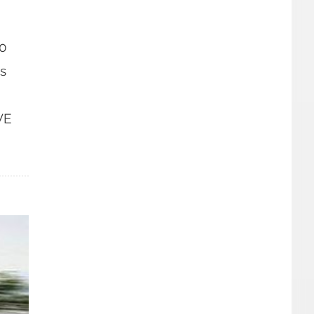
20
s
VE