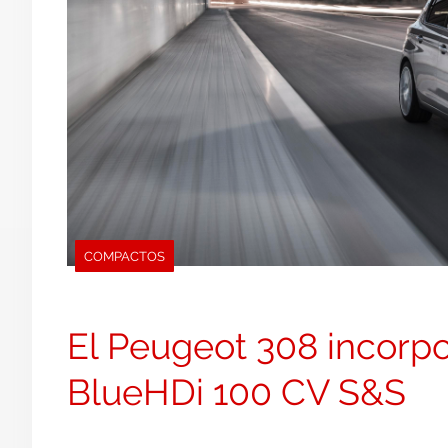
COMPACTOS
El Peugeot 308 incorpo
BlueHDi 100 CV S&S