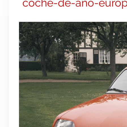
coche-de-año-euro