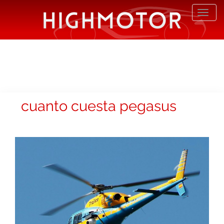
Desp
nave
cuanto cuesta pegasus