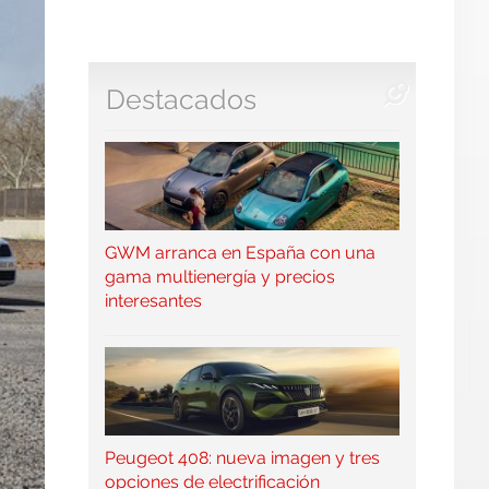
Destacados
GWM arranca en España con una
gama multienergía y precios
interesantes
Peugeot 408: nueva imagen y tres
opciones de electrificación