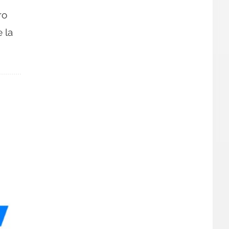
ro
 la