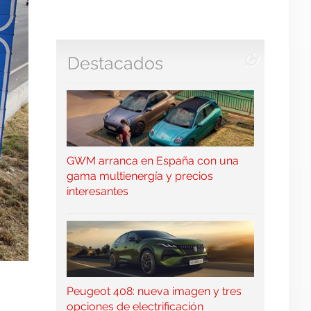
Destacados
GWM arranca en España con una
gama multienergía y precios
interesantes
Peugeot 408: nueva imagen y tres
opciones de electrificación