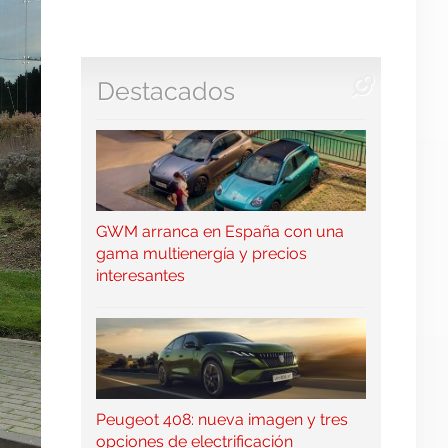
Destacados
GWM arranca en España con una
gama multienergía y precios
interesantes
Peugeot 408: nueva imagen y tres
opciones de electrificación