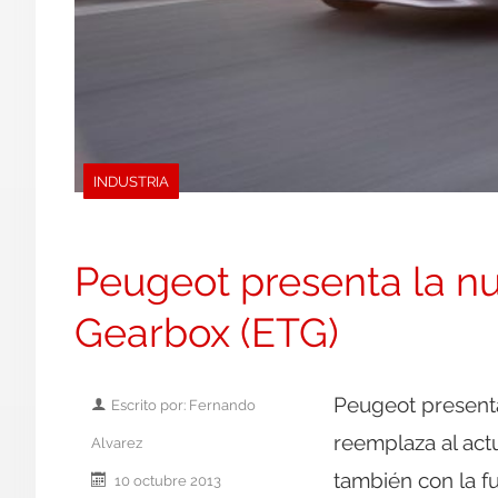
INDUSTRIA
Peugeot presenta la nue
Gearbox (ETG)
Peugeot presenta
Escrito por: Fernando
reemplaza al act
Alvarez
también con la f
10 octubre 2013