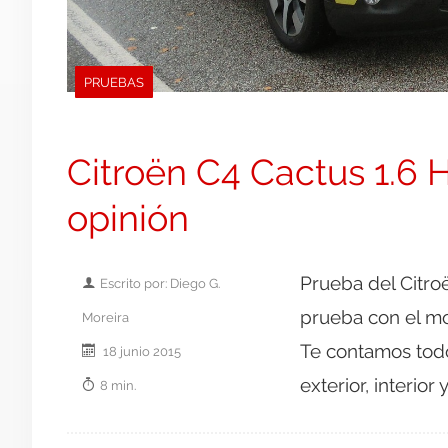
PRUEBAS
Citroën C4 Cactus 1.6 
opinión
Prueba del Citro
Escrito por: Diego G.
prueba con el mo
Moreira
Te contamos tod
18 junio 2015
exterior, interio
8 min.