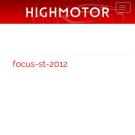
Desp
nave
focus-st-2012