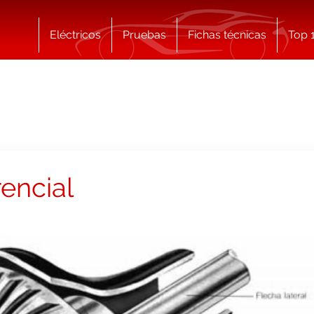
Eléctricos
Pruebas
Fichas técnicas
Top 
encial