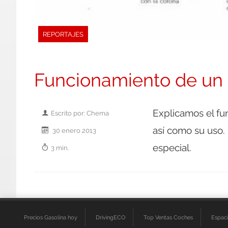
REPORTAJES
Funcionamiento de un d
Explicamos el fun
Escrito por: Chema
así como su uso.
30 enero 2013
especial.
3 min.
Precios Gasolina hoy
DrivingECO
Top Ventas Coches
Espac