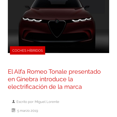
COCHES HÍBRIDOS
El Alfa Romeo Tonale presentado
en Ginebra introduce la
electrificación de la marca
Escrito por: Miguel Lorente
5 marzo 2019