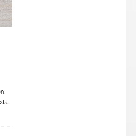
on
sta