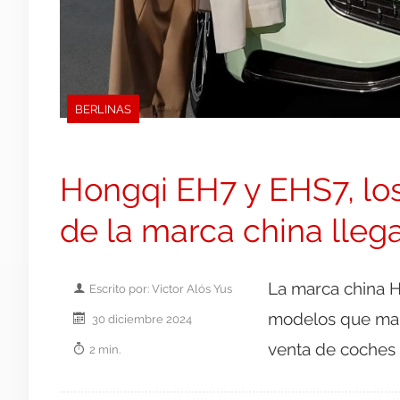
BERLINAS
Hongqi EH7 y EHS7, los
de la marca china lleg
La marca china H
Escrito por: Victor Alós Yus
modelos que marc
30 diciembre 2024
venta de coches 
2 min.