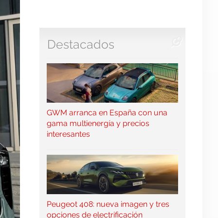
Destacados
GWM arranca en España con una
gama multienergía y precios
interesantes
Peugeot 408: nueva imagen y tres
opciones de electrificación