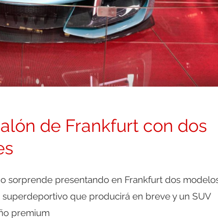
alón de Frankfurt con dos
es
ino sorprende presentando en Frankfurt dos modelo
 superdeportivo que producirá en breve y un SUV
eño premium