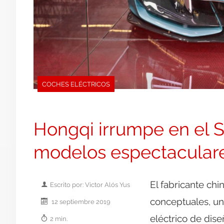
COCHES ELÉCTRICOS
Hongqi irrumpe en el S
modelos espectacular
El fabricante ch
Escrito por: Victor Alós Yus
conceptuales, un
12 septiembre 2019
eléctrico de dis
2 min.